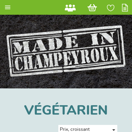

VÉGÉTARIEN

Prix, croissant