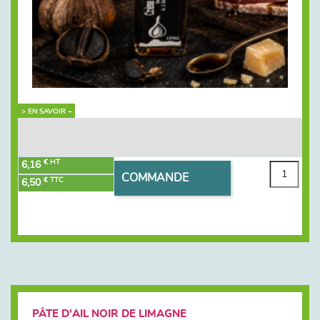
> EN SAVOIR +
€ HT
6,16
COMMANDE
€ TTC
6,50
PÂTE D'AIL NOIR DE LIMAGNE