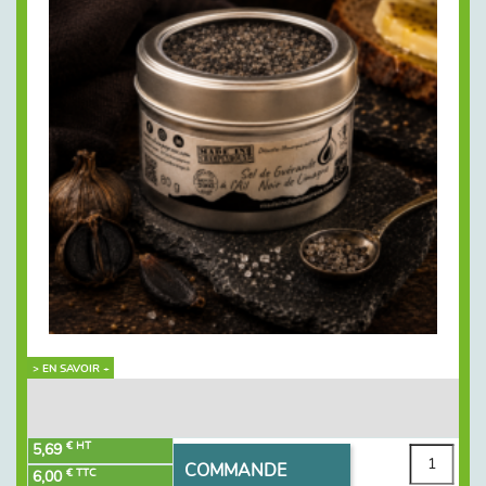
> EN SAVOIR +
€ HT
5,69
COMMANDE
€ TTC
6,00