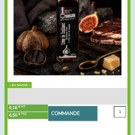
> EN SAVOIR +
€ HT
6,16
COMMANDE
€ TTC
6,50