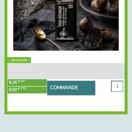
> EN SAVOIR +
€ HT
6,16
COMMANDE
€ TTC
6,50