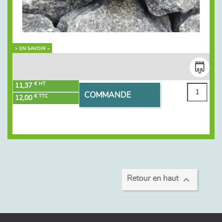
> EN SAVOIR +
€ HT
11,37
COMMANDE
€ TTC
12,00

Retour en haut