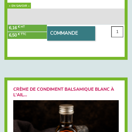
> EN SAVOIR +
€ HT
6,16
COMMANDE
€ TTC
6,50
CRÈME DE CONDIMENT BALSAMIQUE BLANC À
L'AIL...