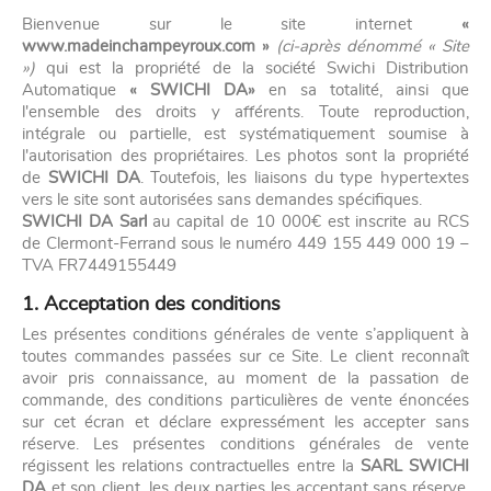
Bienvenue sur le site internet
«
www.madeinchampeyroux.com »
(ci-après dénommé « Site
»)
qui est la propriété de la société Swichi Distribution
Automatique
« SWICHI DA»
en sa totalité, ainsi que
l'ensemble des droits y afférents. Toute reproduction,
intégrale ou partielle, est systématiquement soumise à
l'autorisation des propriétaires. Les photos sont la propriété
de
SWICHI DA
. Toutefois, les liaisons du type hypertextes
vers le site sont autorisées sans demandes spécifiques.
SWICHI DA Sarl
au capital de 10 000€ est inscrite au RCS
de Clermont-Ferrand sous le numéro 449 155 449 000 19 –
TVA FR7449155449
1. Acceptation des conditions
Les présentes conditions générales de vente s’appliquent à
toutes commandes passées sur ce Site. Le client reconnaît
avoir pris connaissance, au moment de la passation de
commande, des conditions particulières de vente énoncées
sur cet écran et déclare expressément les accepter sans
réserve. Les présentes conditions générales de vente
régissent les relations contractuelles entre la
SARL SWICHI
DA
et son client, les deux parties les acceptant sans réserve.